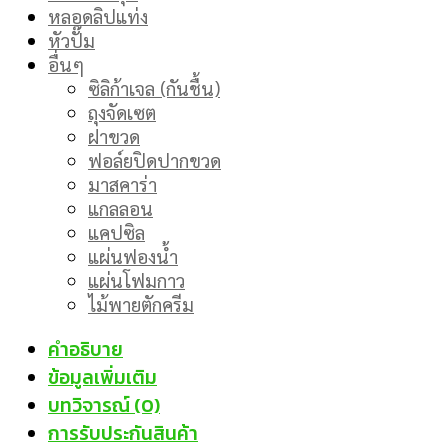
หลอดลิปแท่ง
หัวปั๊ม
อื่นๆ
ซิลิก้าเจล (กันชื้น)
ถุงจัดเซต
ฝาขวด
ฟอล์ยปิดปากขวด
มาสคาร่า
แกลลอน
แคปซิล
แผ่นฟองน้ำ
แผ่นโฟมกาว
ไม้พายตักครีม
คำอธิบาย
ข้อมูลเพิ่มเติม
บทวิจารณ์ (0)
การรับประกันสินค้า