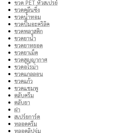
ขวด PET หัวสเปรย์
ขวดคลีนซิ่ง
ขวดน้ำหอม
ขวดปั๊มอะคริลิค
ขวดพลาสติก
ขวดยาน้ำ
ขวดยาหยอด
ขวดยาเม็ด
ขวดสูญญากาศ
ขวดอโรม่า
ขวดแกลลอน
ขวดแก้ว
ขวดแชมพู
ตลับครีม
ตลับยา
ฝา
สเปร์ยการ์ด
หลอดครีม
หลอดลิปจุ่ม