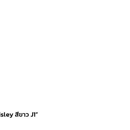
isley สีขาว J1”