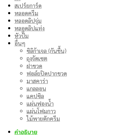
สเปร์ยการ์ด
หลอดครีม
หลอดลิปจุ่ม
หลอดลิปแท่ง
หัวปั๊ม
อื่นๆ
ซิลิก้าเจล (กันชื้น)
ถุงจัดเซต
ฝาขวด
ฟอล์ยปิดปากขวด
มาสคาร่า
แกลลอน
แคปซิล
แผ่นฟองน้ำ
แผ่นโฟมกาว
ไม้พายตักครีม
คำอธิบาย