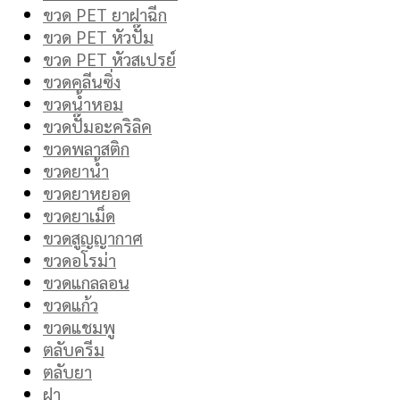
ขวด PET ยาฝาฉีก
ขวด PET หัวปั๊ม
ขวด PET หัวสเปรย์
ขวดคลีนซิ่ง
ขวดน้ำหอม
ขวดปั๊มอะคริลิค
ขวดพลาสติก
ขวดยาน้ำ
ขวดยาหยอด
ขวดยาเม็ด
ขวดสูญญากาศ
ขวดอโรม่า
ขวดแกลลอน
ขวดแก้ว
ขวดแชมพู
ตลับครีม
ตลับยา
ฝา