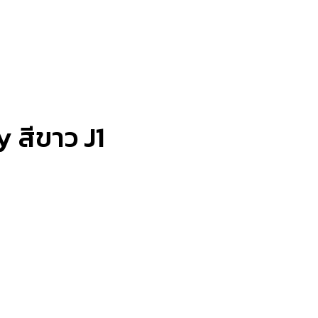
ey สีขาว J1