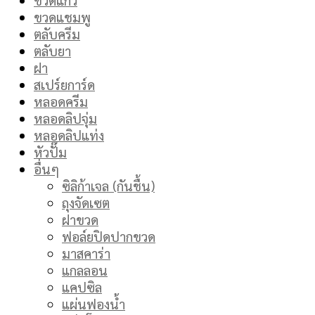
ขวดแชมพู
ตลับครีม
ตลับยา
ฝา
สเปร์ยการ์ด
หลอดครีม
หลอดลิปจุ่ม
หลอดลิปแท่ง
หัวปั๊ม
อื่นๆ
ซิลิก้าเจล (กันชื้น)
ถุงจัดเซต
ฝาขวด
ฟอล์ยปิดปากขวด
มาสคาร่า
แกลลอน
แคปซิล
แผ่นฟองน้ำ