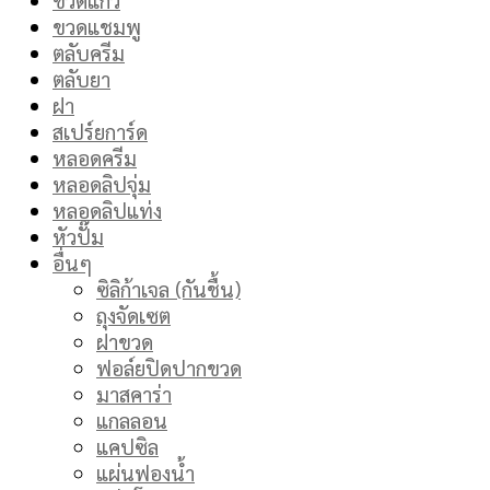
ขวดแชมพู
ตลับครีม
ตลับยา
ฝา
สเปร์ยการ์ด
หลอดครีม
หลอดลิปจุ่ม
หลอดลิปแท่ง
หัวปั๊ม
อื่นๆ
ซิลิก้าเจล (กันชื้น)
ถุงจัดเซต
ฝาขวด
ฟอล์ยปิดปากขวด
มาสคาร่า
แกลลอน
แคปซิล
แผ่นฟองน้ำ