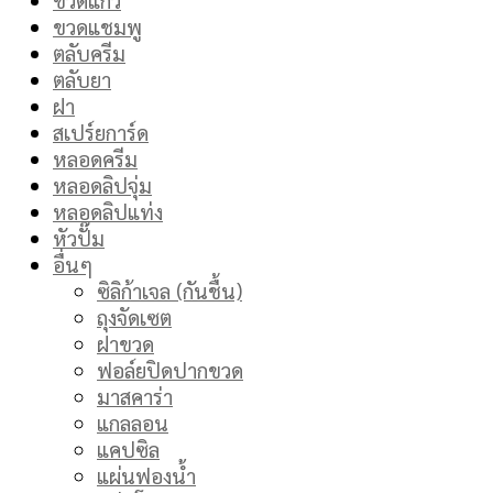
ขวดแชมพู
ตลับครีม
ตลับยา
ฝา
สเปร์ยการ์ด
หลอดครีม
หลอดลิปจุ่ม
หลอดลิปแท่ง
หัวปั๊ม
อื่นๆ
ซิลิก้าเจล (กันชื้น)
ถุงจัดเซต
ฝาขวด
ฟอล์ยปิดปากขวด
มาสคาร่า
แกลลอน
แคปซิล
แผ่นฟองน้ำ