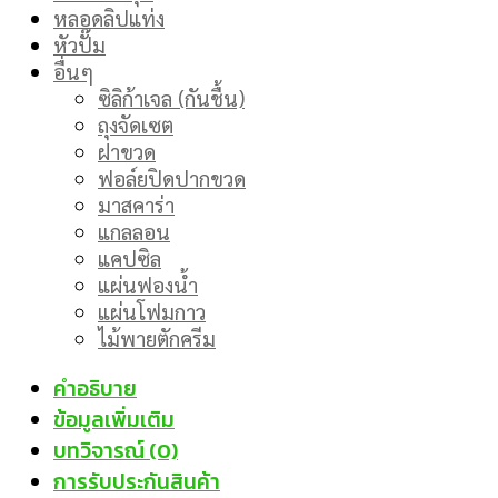
หลอดลิปแท่ง
หัวปั๊ม
อื่นๆ
ซิลิก้าเจล (กันชื้น)
ถุงจัดเซต
ฝาขวด
ฟอล์ยปิดปากขวด
มาสคาร่า
แกลลอน
แคปซิล
แผ่นฟองน้ำ
แผ่นโฟมกาว
ไม้พายตักครีม
คำอธิบาย
ข้อมูลเพิ่มเติม
บทวิจารณ์ (0)
การรับประกันสินค้า