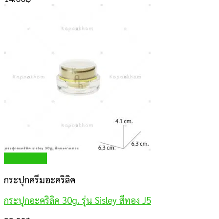
Quick View
กระปุกครีมอะคริลิค
กระปุกอะคริลิค 30g. รุ่น Sisley สีทอง J5