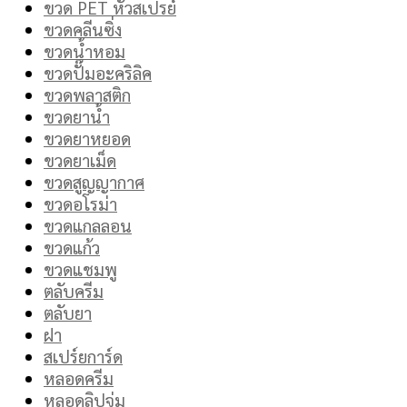
ขวด PET หัวสเปรย์
ขวดคลีนซิ่ง
ขวดน้ำหอม
ขวดปั๊มอะคริลิค
ขวดพลาสติก
ขวดยาน้ำ
ขวดยาหยอด
ขวดยาเม็ด
ขวดสูญญากาศ
ขวดอโรม่า
ขวดแกลลอน
ขวดแก้ว
ขวดแชมพู
ตลับครีม
ตลับยา
ฝา
สเปร์ยการ์ด
หลอดครีม
หลอดลิปจุ่ม