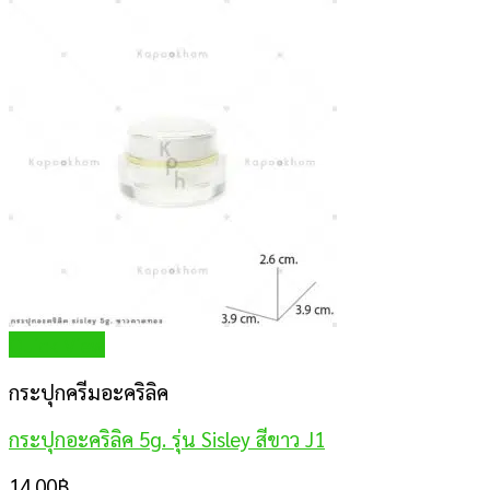
Quick View
กระปุกครีมอะคริลิค
กระปุกอะคริลิค 5g. รุ่น Sisley สีขาว J1
14.00
฿