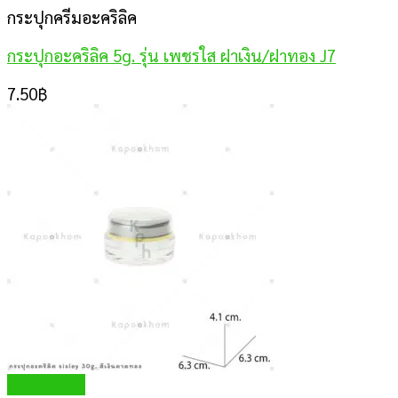
กระปุกครีมอะคริลิค
กระปุกอะคริลิค 5g. รุ่น เพชรใส ฝาเงิน/ฝาทอง J7
7.50
฿
Quick View