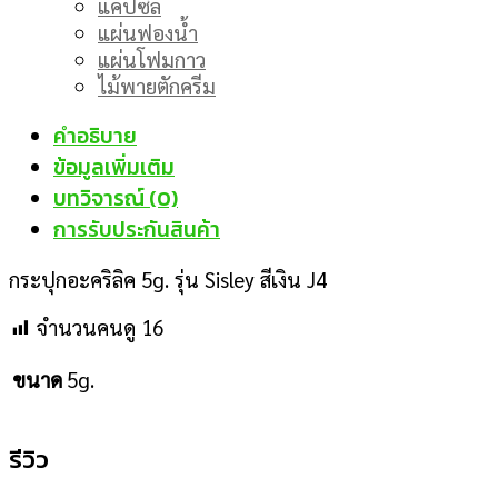
แคปซิล
แผ่นฟองน้ำ
แผ่นโฟมกาว
ไม้พายตักครีม
คำอธิบาย
ข้อมูลเพิ่มเติม
บทวิจารณ์ (0)
การรับประกันสินค้า
กระปุกอะคริลิค 5g. รุ่น Sisley สีเงิน J4
จำนวนคนดู
16
5g.
ขนาด
รีวิว