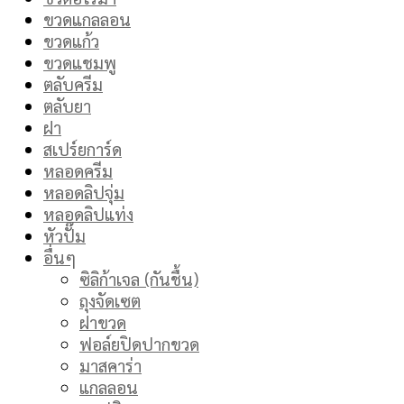
ขวดแกลลอน
ขวดแก้ว
ขวดแชมพู
ตลับครีม
ตลับยา
ฝา
สเปร์ยการ์ด
หลอดครีม
หลอดลิปจุ่ม
หลอดลิปแท่ง
หัวปั๊ม
อื่นๆ
ซิลิก้าเจล (กันชื้น)
ถุงจัดเซต
ฝาขวด
ฟอล์ยปิดปากขวด
มาสคาร่า
แกลลอน