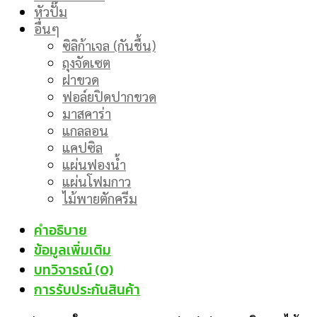
หัวปั๊ม
อื่นๆ
ซิลิก้าเจล (กันชื้น)
ถุงจัดเซต
ฝาขวด
ฟอล์ยปิดปากขวด
มาสคาร่า
แกลลอน
แคปซิล
แผ่นฟองน้ำ
แผ่นโฟมกาว
ไม้พายตักครีม
คำอธิบาย
ข้อมูลเพิ่มเติม
บทวิจารณ์ (0)
การรับประกันสินค้า