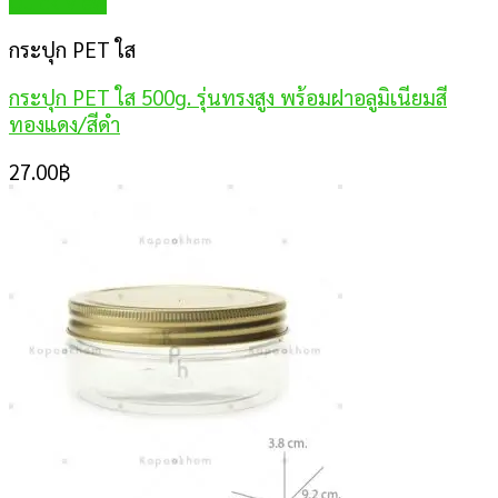
Quick View
กระปุก PET ใส
กระปุก PET ใส 500g. รุ่นทรงสูง พร้อมฝาอลูมิเนียมสี
ทองแดง/สีดำ
27.00
฿