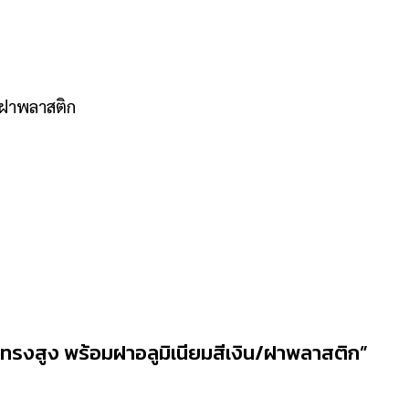
น/ฝาพลาสติก
่นทรงสูง พร้อมฝาอลูมิเนียมสีเงิน/ฝาพลาสติก”