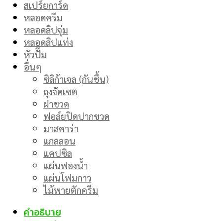
สเปร์ยการ์ด
หลอดครีม
หลอดลิปจุ่ม
หลอดลิปแท่ง
หัวปั๊ม
อื่นๆ
ซิลิก้าเจล (กันชื้น)
ถุงจัดเซต
ฝาขวด
ฟอล์ยปิดปากขวด
มาสคาร่า
แกลลอน
แคปซิล
แผ่นฟองน้ำ
แผ่นโฟมกาว
ไม้พายตักครีม
คำอธิบาย