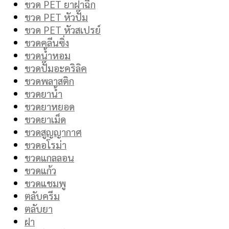
ขวด PET ยาฝาฉีก
ขวด PET หัวปั๊ม
ขวด PET หัวสเปรย์
ขวดคลีนซิ่ง
ขวดน้ำหอม
ขวดปั๊มอะคริลิค
ขวดพลาสติก
ขวดยาน้ำ
ขวดยาหยอด
ขวดยาเม็ด
ขวดสูญญากาศ
ขวดอโรม่า
ขวดแกลลอน
ขวดแก้ว
ขวดแชมพู
ตลับครีม
ตลับยา
ฝา