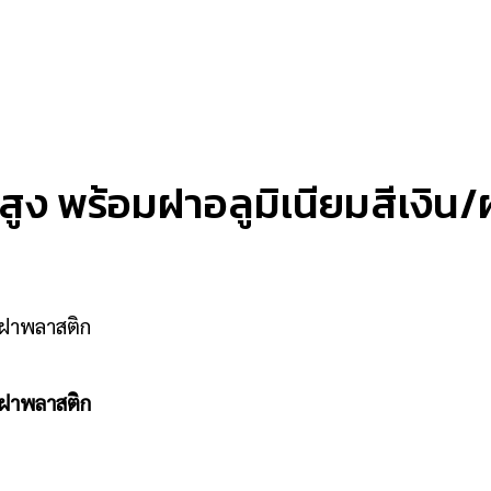
งสูง พร้อมฝาอลูมิเนียมสีเงิ
น/ฝาพลาสติก
น/ฝาพลาสติก