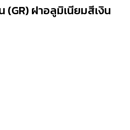
 (GR) ฝาอลูมิเนียมสีเงิน