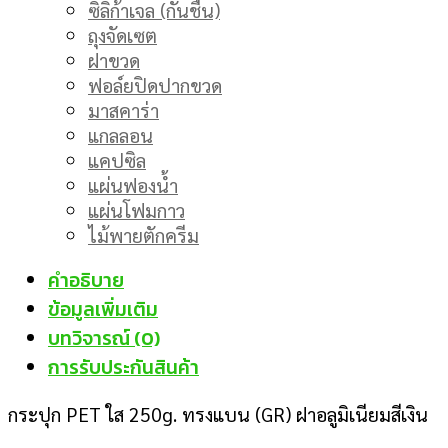
ซิลิก้าเจล (กันชื้น)
ถุงจัดเซต
ฝาขวด
ฟอล์ยปิดปากขวด
มาสคาร่า
แกลลอน
แคปซิล
แผ่นฟองน้ำ
แผ่นโฟมกาว
ไม้พายตักครีม
คำอธิบาย
ข้อมูลเพิ่มเติม
บทวิจารณ์ (0)
การรับประกันสินค้า
กระปุก PET ใส 250g. ทรงแบน (GR) ฝาอลูมิเนียมสีเงิน