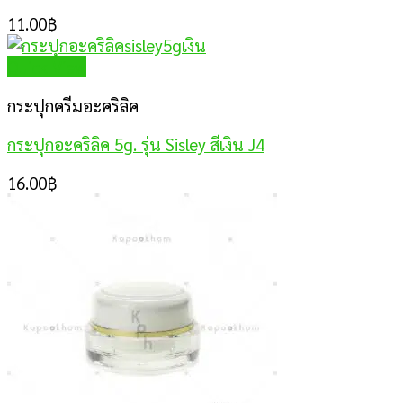
11.00
฿
Quick View
กระปุกครีมอะคริลิค
กระปุกอะคริลิค 5g. รุ่น Sisley สีเงิน J4
16.00
฿