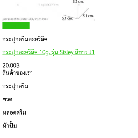
Quick View
กระปุกครีมอะคริลิค
กระปุกอะคริลิค 10g. รุ่น Sisley สีขาว J1
20.00
฿
สินค้าของเรา
กระปุกครีม
ขวด
หลอดครีม
หัวปั้ม