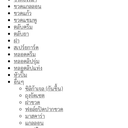
ขวดแกลลอน
ขวดแก้ว
ขวดแชมพู
ตลับครีม
ตลับยา
ฝา
สเปร์ยการ์ด
หลอดครีม
หลอดลิปจุ่ม
หลอดลิปแท่ง
หัวปั๊ม
อื่นๆ
ซิลิก้าเจล (กันชื้น)
ถุงจัดเซต
ฝาขวด
ฟอล์ยปิดปากขวด
มาสคาร่า
แกลลอน