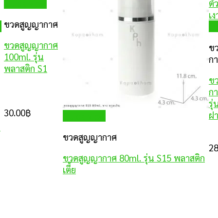
Quick View
ขวดสูญญากาศ
w
Qu
ขวดสูญญากาศ
ข
100ml. รุ่น
ก
พลาสติก S1
ข
กา
ง
รุ
30.00
฿
ฝา
Quick View
3
ขวดสูญญากาศ
28
ขวดสูญญากาศ 80ml. รุ่น S15 พลาสติก
เตี้ย