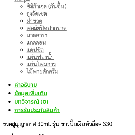
ซิลิก้าเจล (กันชื้น)
ถุงจัดเซต
ฝาขวด
ฟอล์ยปิดปากขวด
มาสคาร่า
แกลลอน
แคปซิล
แผ่นฟองน้ำ
แผ่นโฟมกาว
ไม้พายตักครีม
คำอธิบาย
ข้อมูลเพิ่มเติม
บทวิจารณ์ (0)
การรับประกันสินค้า
ขวดสูญญากาศ 30ml. รุ่น ขาวปั๊มเงินหัวล็อค S30