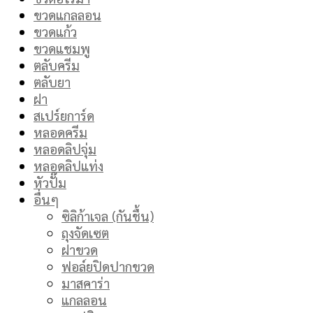
ขวดแกลลอน
ขวดแก้ว
ขวดแชมพู
ตลับครีม
ตลับยา
ฝา
สเปร์ยการ์ด
หลอดครีม
หลอดลิปจุ่ม
หลอดลิปแท่ง
หัวปั๊ม
อื่นๆ
ซิลิก้าเจล (กันชื้น)
ถุงจัดเซต
ฝาขวด
ฟอล์ยปิดปากขวด
มาสคาร่า
แกลลอน