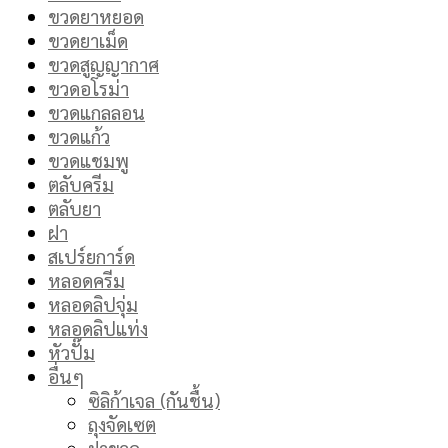
ขวดยาหยอด
ขวดยาเม็ด
ขวดสูญญากาศ
ขวดอโรม่า
ขวดแกลลอน
ขวดแก้ว
ขวดแชมพู
ตลับครีม
ตลับยา
ฝา
สเปร์ยการ์ด
หลอดครีม
หลอดลิปจุ่ม
หลอดลิปแท่ง
หัวปั๊ม
อื่นๆ
ซิลิก้าเจล (กันชื้น)
ถุงจัดเซต
ฝาขวด