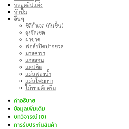
หลอดลิปแท่ง
หัวปั๊ม
อื่นๆ
ซิลิก้าเจล (กันชื้น)
ถุงจัดเซต
ฝาขวด
ฟอล์ยปิดปากขวด
มาสคาร่า
แกลลอน
แคปซิล
แผ่นฟองน้ำ
แผ่นโฟมกาว
ไม้พายตักครีม
คำอธิบาย
ข้อมูลเพิ่มเติม
บทวิจารณ์ (0)
การรับประกันสินค้า