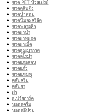
ขวด PET หัวสเปรย์
ขวดคลีนซิ่ง
ขวดน้ำหอม
ขวดปั๊มอะคริลิค
ขวดพลาสติก
ขวดยาน้ำ
ขวดยาหยอด
ขวดยาเม็ด
ขวดสูญญากาศ
ขวดอโรม่า
ขวดแกลลอน
ขวดแก้ว
ขวดแชมพู
ตลับครีม
ตลับยา
ฝา
สเปร์ยการ์ด
หลอดครีม
หลอดลิปจุ่ม