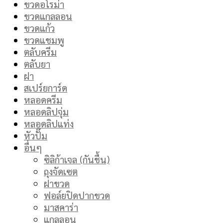
ขวดอโรม่า
ขวดแกลลอน
ขวดแก้ว
ขวดแชมพู
ตลับครีม
ตลับยา
ฝา
สเปร์ยการ์ด
หลอดครีม
หลอดลิปจุ่ม
หลอดลิปแท่ง
หัวปั๊ม
อื่นๆ
ซิลิก้าเจล (กันชื้น)
ถุงจัดเซต
ฝาขวด
ฟอล์ยปิดปากขวด
มาสคาร่า
แกลลอน