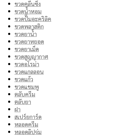
ขวดคลีนซิ่ง
ขวดน้ำหอม
ขวดปั๊มอะคริลิค
ขวดพลาสติก
ขวดยาน้ำ
ขวดยาหยอด
ขวดยาเม็ด
ขวดสูญญากาศ
ขวดอโรม่า
ขวดแกลลอน
ขวดแก้ว
ขวดแชมพู
ตลับครีม
ตลับยา
ฝา
สเปร์ยการ์ด
หลอดครีม
หลอดลิปจุ่ม