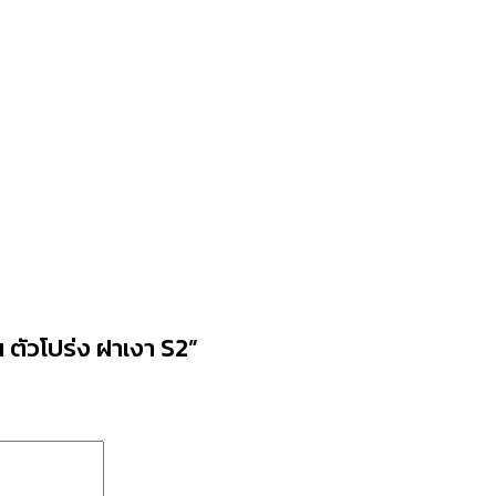
 ตัวโปร่ง ฝาเงา S2”