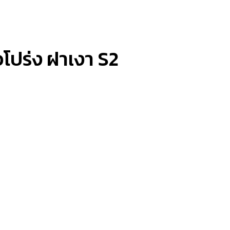
โปร่ง ฝาเงา S2