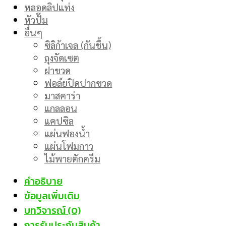
หลอดลิปแท่ง
หัวปั๊ม
อื่นๆ
ซิลิก้าเจล (กันชื้น)
ถุงจัดเซต
ฝาขวด
ฟอล์ยปิดปากขวด
มาสคาร่า
แกลลอน
แคปซิล
แผ่นฟองน้ำ
แผ่นโฟมกาว
ไม้พายตักครีม
คำอธิบาย
ข้อมูลเพิ่มเติม
บทวิจารณ์ (0)
การรับประกันสินค้า