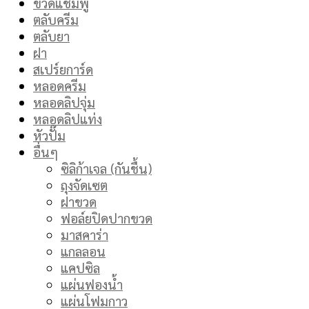
ขวดแชมพู
ตลับครีม
ตลับยา
ฝา
สเปร์ยการ์ด
หลอดครีม
หลอดลิปจุ่ม
หลอดลิปแท่ง
หัวปั๊ม
อื่นๆ
ซิลิก้าเจล (กันชื้น)
ถุงจัดเซต
ฝาขวด
ฟอล์ยปิดปากขวด
มาสคาร่า
แกลลอน
แคปซิล
แผ่นฟองน้ำ
แผ่นโฟมกาว