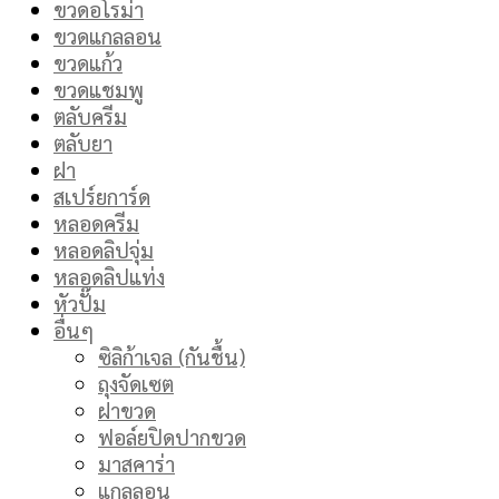
ขวดอโรม่า
ขวดแกลลอน
ขวดแก้ว
ขวดแชมพู
ตลับครีม
ตลับยา
ฝา
สเปร์ยการ์ด
หลอดครีม
หลอดลิปจุ่ม
หลอดลิปแท่ง
หัวปั๊ม
อื่นๆ
ซิลิก้าเจล (กันชื้น)
ถุงจัดเซต
ฝาขวด
ฟอล์ยปิดปากขวด
มาสคาร่า
แกลลอน