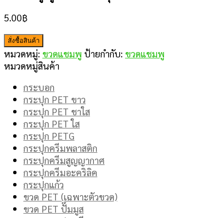
5.00
฿
สั่งซื้อสินค้า
หมวดหมู่:
ขวดแชมพู
ป้ายกำกับ:
ขวดแชมพู
หมวดหมู่สินค้า
กระบอก
กระปุก PET ขาว
กระปุก PET ชาใส
กระปุก PET ใส
กระปุก PETG
กระปุกครีมพลาสติก
กระปุกครีมสูญญากาศ
กระปุกครีมอะคริลิค
กระปุกแก้ว
ขวด PET (เฉพาะตัวขวด)
ขวด PET ปั๊มมูส