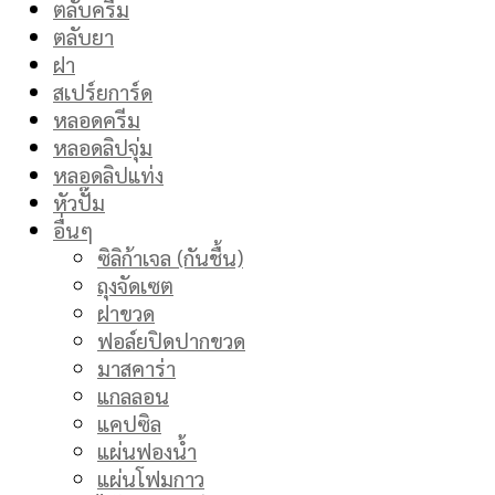
ตลับครีม
ตลับยา
ฝา
สเปร์ยการ์ด
หลอดครีม
หลอดลิปจุ่ม
หลอดลิปแท่ง
หัวปั๊ม
อื่นๆ
ซิลิก้าเจล (กันชื้น)
ถุงจัดเซต
ฝาขวด
ฟอล์ยปิดปากขวด
มาสคาร่า
แกลลอน
แคปซิล
แผ่นฟองน้ำ
แผ่นโฟมกาว