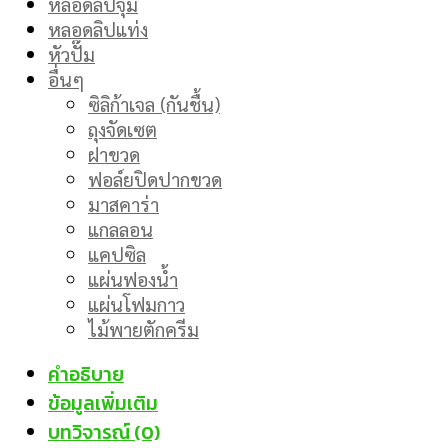
หลอดลิปจุ่ม
หลอดลิปแท่ง
หัวปั๊ม
อื่นๆ
ซิลิก้าเจล (กันชื้น)
ถุงจัดเซต
ฝาขวด
ฟอล์ยปิดปากขวด
มาสคาร่า
แกลลอน
แคปซิล
แผ่นฟองน้ำ
แผ่นโฟมกาว
ไม้พายตักครีม
คำอธิบาย
ข้อมูลเพิ่มเติม
บทวิจารณ์ (0)