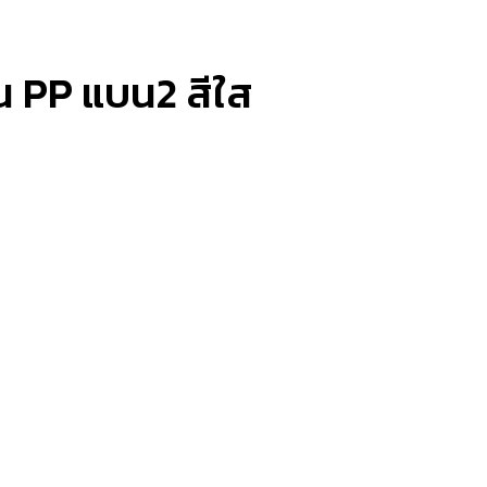
่น PP แบน2 สีใส