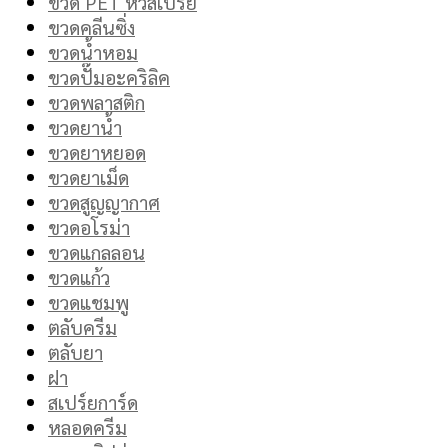
ขวด PET หัวสเปรย์
ขวดคลีนซิ่ง
ขวดน้ำหอม
ขวดปั๊มอะคริลิค
ขวดพลาสติก
ขวดยาน้ำ
ขวดยาหยอด
ขวดยาเม็ด
ขวดสูญญากาศ
ขวดอโรม่า
ขวดแกลลอน
ขวดแก้ว
ขวดแชมพู
ตลับครีม
ตลับยา
ฝา
สเปร์ยการ์ด
หลอดครีม