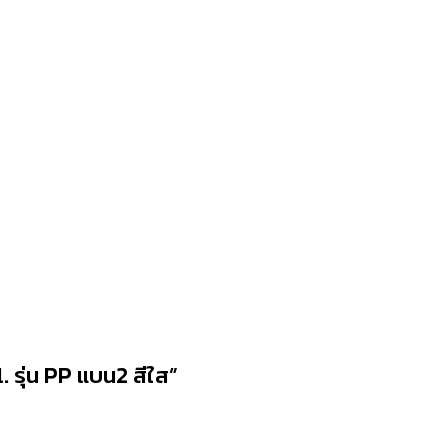
 รุ่น PP แบน2 สีใส”