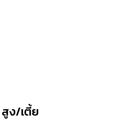
สูง/เตี้ย