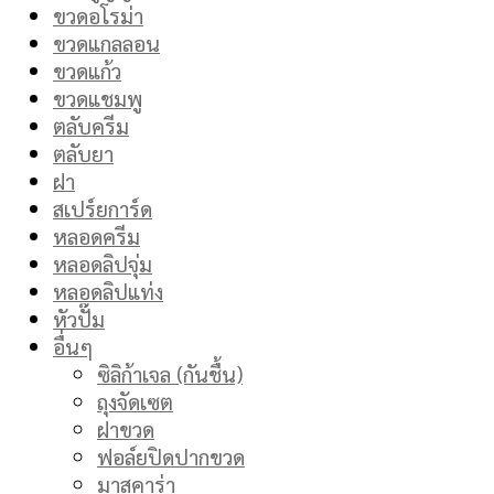
ขวดอโรม่า
ขวดแกลลอน
ขวดแก้ว
ขวดแชมพู
ตลับครีม
ตลับยา
ฝา
สเปร์ยการ์ด
หลอดครีม
หลอดลิปจุ่ม
หลอดลิปแท่ง
หัวปั๊ม
อื่นๆ
ซิลิก้าเจล (กันชื้น)
ถุงจัดเซต
ฝาขวด
ฟอล์ยปิดปากขวด
มาสคาร่า