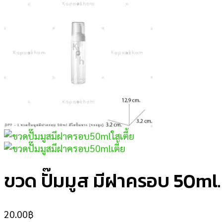
ขวด ปั๊มมูส มีฝาครอบ 50ml. 
20.00
฿