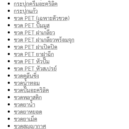
กระปุกครีมอะคริลิค
กระปุกแก้ว
ขวด PET (เฉพาะตัวขวด)
ขวด PET ปั๊มมูส
ขวด PET ฝาเกลียว
ขวด PET ฝาเกลียวพร้อมจุก
ขวด PET ฝาเปิดปิด
ขวด PET ยาฝาฉีก
ขวด PET หัวปั๊ม
ขวด PET หัวสเปรย์
ขวดคลีนซิ่ง
ขวดน้ำหอม
ขวดปั๊มอะคริลิค
ขวดพลาสติก
ขวดยาน้ำ
ขวดยาหยอด
ขวดยาเม็ด
ขวดสูญญากาศ