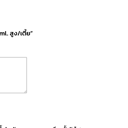
l. สูง/เตี้ย”