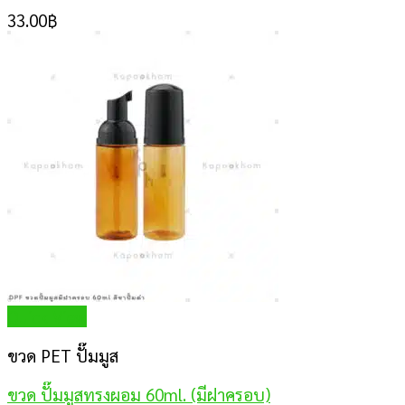
33.00
฿
Quick View
ขวด PET ปั๊มมูส
ขวด ปั๊มมูสทรงผอม 60ml. (มีฝาครอบ)