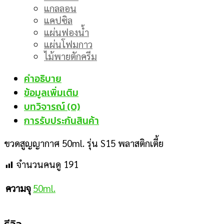
แกลลอน
แคปซิล
แผ่นฟองน้ำ
แผ่นโฟมกาว
ไม้พายตักครีม
คำอธิบาย
ข้อมูลเพิ่มเติม
บทวิจารณ์ (0)
การรับประกันสินค้า
ขวดสูญญากาศ 50ml. รุ่น S15 พลาสติกเตี้ย
จำนวนคนดู
191
50ml.
ความจุ