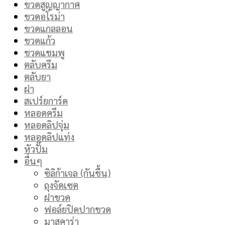
ขวดสูญญากาศ
ขวดอโรม่า
ขวดแกลลอน
ขวดแก้ว
ขวดแชมพู
ตลับครีม
ตลับยา
ฝา
สเปร์ยการ์ด
หลอดครีม
หลอดลิปจุ่ม
หลอดลิปแท่ง
หัวปั๊ม
อื่นๆ
ซิลิก้าเจล (กันชื้น)
ถุงจัดเซต
ฝาขวด
ฟอล์ยปิดปากขวด
มาสคาร่า