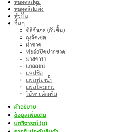
หลอดลิปจุ่ม
หลอดลิปแท่ง
หัวปั๊ม
อื่นๆ
ซิลิก้าเจล (กันชื้น)
ถุงจัดเซต
ฝาขวด
ฟอล์ยปิดปากขวด
มาสคาร่า
แกลลอน
แคปซิล
แผ่นฟองน้ำ
แผ่นโฟมกาว
ไม้พายตักครีม
คำอธิบาย
ข้อมูลเพิ่มเติม
บทวิจารณ์ (0)
การรับประกันสินค้า