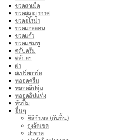
ขวดยาเม็ด
ขวดสูญญากาศ
ขวดอโรม่า
ขวดแกลลอน
ขวดแก้ว
ขวดแชมพู
ตลับครีม
ตลับยา
ฝา
สเปร์ยการ์ด
หลอดครีม
หลอดลิปจุ่ม
หลอดลิปแท่ง
หัวปั๊ม
อื่นๆ
ซิลิก้าเจล (กันชื้น)
ถุงจัดเซต
ฝาขวด