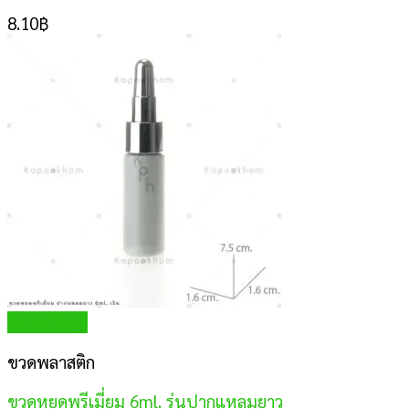
8.10
฿
Quick View
ขวดพลาสติก
ขวดหยดพรีเมี่ยม 6ml. รุ่นปากแหลมยาว