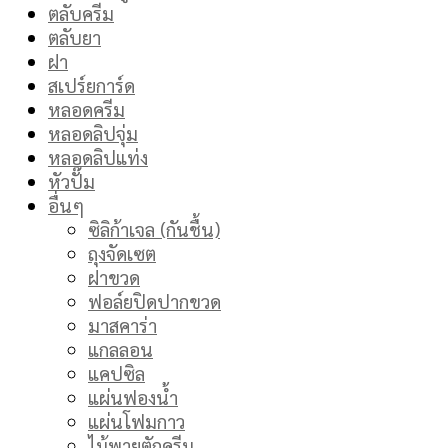
ตลับครีม
ตลับยา
ฝา
สเปร์ยการ์ด
หลอดครีม
หลอดลิปจุ่ม
หลอดลิปแท่ง
หัวปั๊ม
อื่นๆ
ซิลิก้าเจล (กันชื้น)
ถุงจัดเซต
ฝาขวด
ฟอล์ยปิดปากขวด
มาสคาร่า
แกลลอน
แคปซิล
แผ่นฟองน้ำ
แผ่นโฟมกาว
ไม้พายตักครีม