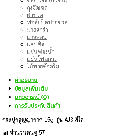
ถุงจัดเซต
ฝาขวด
ฟอล์ยปิดปากขวด
มาสคาร่า
แกลลอน
แคปซิล
แผ่นฟองน้ำ
แผ่นโฟมกาว
ไม้พายตักครีม
คำอธิบาย
ข้อมูลเพิ่มเติม
บทวิจารณ์ (0)
การรับประกันสินค้า
กระปุกสูญญากาศ 15g. รุ่น AJ3 สีใส
จำนวนคนดู
57