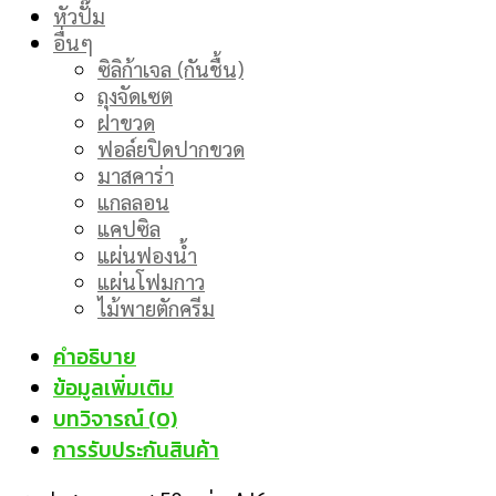
หัวปั๊ม
อื่นๆ
ซิลิก้าเจล (กันชื้น)
ถุงจัดเซต
ฝาขวด
ฟอล์ยปิดปากขวด
มาสคาร่า
แกลลอน
แคปซิล
แผ่นฟองน้ำ
แผ่นโฟมกาว
ไม้พายตักครีม
คำอธิบาย
ข้อมูลเพิ่มเติม
บทวิจารณ์ (0)
การรับประกันสินค้า