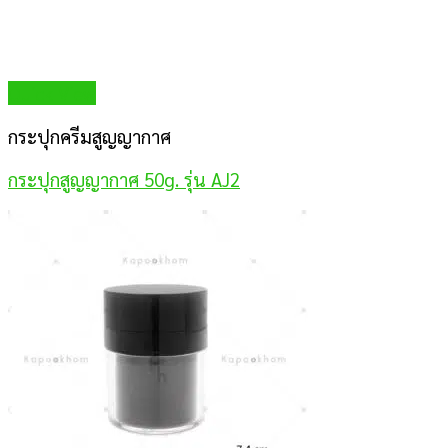
Quick View
กระปุกครีมสูญญากาศ
กระปุกสูญญากาศ 50g. รุ่น AJ2