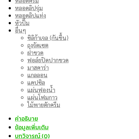
หลอดครีม
หลอดลิปจุ่ม
หลอดลิปแท่ง
หัวปั๊ม
อื่นๆ
ซิลิก้าเจล (กันชื้น)
ถุงจัดเซต
ฝาขวด
ฟอล์ยปิดปากขวด
มาสคาร่า
แกลลอน
แคปซิล
แผ่นฟองน้ำ
แผ่นโฟมกาว
ไม้พายตักครีม
คำอธิบาย
ข้อมูลเพิ่มเติม
บทวิจารณ์ (0)