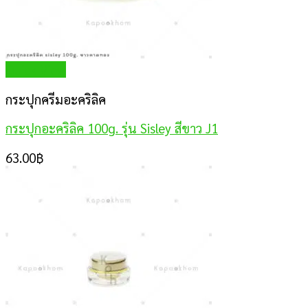
Quick View
กระปุกครีมอะคริลิค
กระปุกอะคริลิค 100g. รุ่น Sisley สีขาว J1
63.00
฿