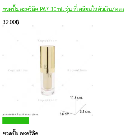
ขวดปั๊มอะคริลิค PA7 30ml. รุ่น สี่เหลี่ยมใสหัวเงิน/ทอง
39.00
฿
Quick View
ขวดปั๊มอะคริลิค