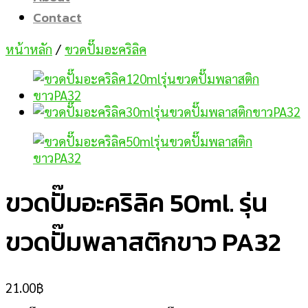
Contact
หน้าหลัก
/
ขวดปั๊มอะคริลิค
ขวดปั๊มอะคริลิค 50ml. รุ่น
ขวดปั๊มพลาสติกขาว PA32
21.00
฿