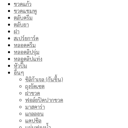
ขวดแก้ว
ขวดแชมพู
ตลับครีม
ตลับยา
ฝา
สเปร์ยการ์ด
หลอดครีม
หลอดลิปจุ่ม
หลอดลิปแท่ง
หัวปั๊ม
อื่นๆ
ซิลิก้าเจล (กันชื้น)
ถุงจัดเซต
ฝาขวด
ฟอล์ยปิดปากขวด
มาสคาร่า
แกลลอน
แคปซิล
แผ่นฟองน้ำ