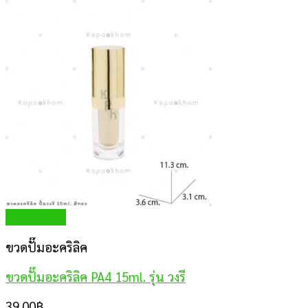
Quick View
ขวดปั๊มอะคริลิค
ขวดปั๊มอะคริลิค PA4 15ml. รุ่น วงรี
39.00
฿