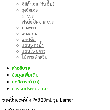
ซิลิก้าเจล (กันชื้น)
ถุงจัดเซต
ฝาขวด
ฟอล์ยปิดปากขวด
มาสคาร่า
แกลลอน
แคปซิล
แผ่นฟองน้ำ
แผ่นโฟมกาว
ไม้พายตักครีม
คำอธิบาย
ข้อมูลเพิ่มเติม
บทวิจารณ์ (0)
การรับประกันสินค้า
ขวดปั๊มอะคริลิค PA8 20ml. รุ่น Lamer