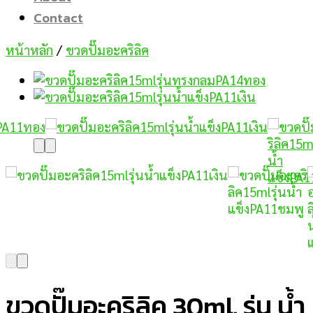
Contact
หน้าหลัก
/
ขวดปั๊มอะคริลิค
ขวดปั๊มอะคริลิค 30ml. รุ่น น้ำ