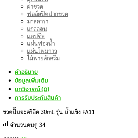
ฝาขวด
ฟอล์ยปิดปากขวด
มาสคาร่า
แกลลอน
แคปซิล
แผ่นฟองน้ำ
แผ่นโฟมกาว
ไม้พายตักครีม
คำอธิบาย
ข้อมูลเพิ่มเติม
บทวิจารณ์ (0)
การรับประกันสินค้า
ขวดปั๊มอะคริลิค 30ml. รุ่น น้ำแข็ง PA11
จำนวนคนดู
34