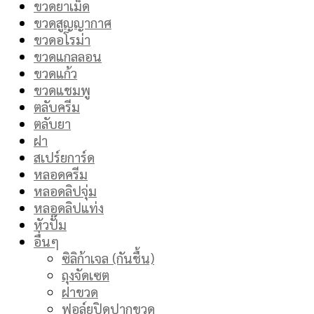
ขวดยาเม็ด
ขวดสูญญากาศ
ขวดอโรม่า
ขวดแกลลอน
ขวดแก้ว
ขวดแชมพู
ตลับครีม
ตลับยา
ฝา
สเปร์ยการ์ด
หลอดครีม
หลอดลิปจุ่ม
หลอดลิปแท่ง
หัวปั๊ม
อื่นๆ
ซิลิก้าเจล (กันชื้น)
ถุงจัดเซต
ฝาขวด
ฟอล์ยปิดปากขวด