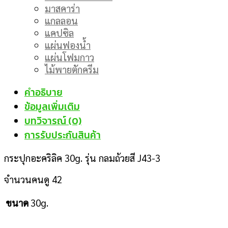
มาสคาร่า
แกลลอน
แคปซิล
แผ่นฟองน้ำ
แผ่นโฟมกาว
ไม้พายตักครีม
คำอธิบาย
ข้อมูลเพิ่มเติม
บทวิจารณ์ (0)
การรับประกันสินค้า
กระปุกอะคริลิค 30g. รุ่น กลมถ้วยสี J43-3
จำนวนคนดู
42
30g.
ขนาด