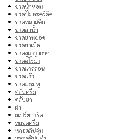
ขวดน้ำหอม
ขวดปั๊มอะคริลิค
ขวดพลาสติก
ขวดยาน้ำ
ขวดยาหยอด
ขวดยาเม็ด
ขวดสูญญากาศ
ขวดอโรม่า
ขวดแกลลอน
ขวดแก้ว
ขวดแชมพู
ตลับครีม
ตลับยา
ฝา
สเปร์ยการ์ด
หลอดครีม
หลอดลิปจุ่ม
หลอดลิปแท่ง