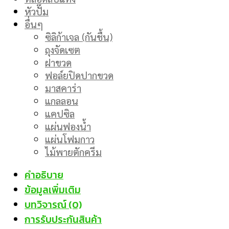
หัวปั๊ม
อื่นๆ
ซิลิก้าเจล (กันชื้น)
ถุงจัดเซต
ฝาขวด
ฟอล์ยปิดปากขวด
มาสคาร่า
แกลลอน
แคปซิล
แผ่นฟองน้ำ
แผ่นโฟมกาว
ไม้พายตักครีม
คำอธิบาย
ข้อมูลเพิ่มเติม
บทวิจารณ์ (0)
การรับประกันสินค้า