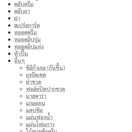
ตลับครีม
ตลับยา
ฝา
สเปร์ยการ์ด
หลอดครีม
หลอดลิปจุ่ม
หลอดลิปแท่ง
หัวปั๊ม
อื่นๆ
ซิลิก้าเจล (กันชื้น)
ถุงจัดเซต
ฝาขวด
ฟอล์ยปิดปากขวด
มาสคาร่า
แกลลอน
แคปซิล
แผ่นฟองน้ำ
แผ่นโฟมกาว
ไม้พายตักครีม