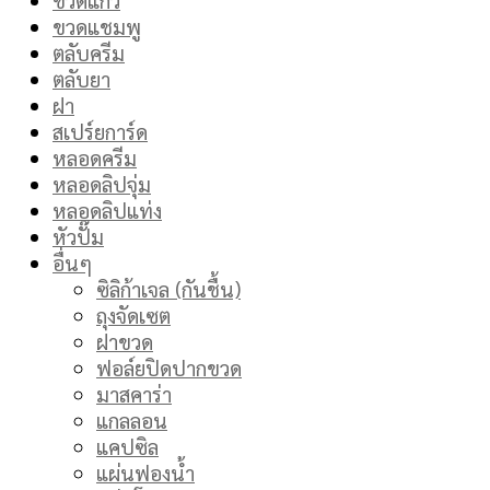
ขวดแชมพู
ตลับครีม
ตลับยา
ฝา
สเปร์ยการ์ด
หลอดครีม
หลอดลิปจุ่ม
หลอดลิปแท่ง
หัวปั๊ม
อื่นๆ
ซิลิก้าเจล (กันชื้น)
ถุงจัดเซต
ฝาขวด
ฟอล์ยปิดปากขวด
มาสคาร่า
แกลลอน
แคปซิล
แผ่นฟองน้ำ