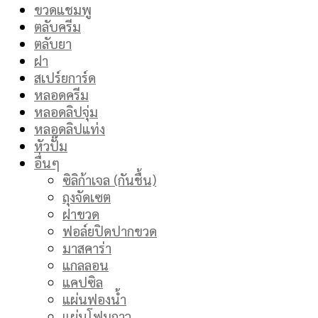
ขวดแชมพู
ตลับครีม
ตลับยา
ฝา
สเปร์ยการ์ด
หลอดครีม
หลอดลิปจุ่ม
หลอดลิปแท่ง
หัวปั๊ม
อื่นๆ
ซิลิก้าเจล (กันชื้น)
ถุงจัดเซต
ฝาขวด
ฟอล์ยปิดปากขวด
มาสคาร่า
แกลลอน
แคปซิล
แผ่นฟองน้ำ
แผ่นโฟมกาว