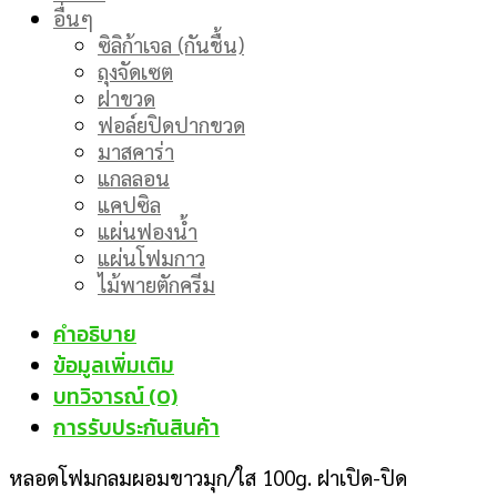
อื่นๆ
ซิลิก้าเจล (กันชื้น)
ถุงจัดเซต
ฝาขวด
ฟอล์ยปิดปากขวด
มาสคาร่า
แกลลอน
แคปซิล
แผ่นฟองน้ำ
แผ่นโฟมกาว
ไม้พายตักครีม
คำอธิบาย
ข้อมูลเพิ่มเติม
บทวิจารณ์ (0)
การรับประกันสินค้า
หลอดโฟมกลมผอมขาวมุก/ใส 100g. ฝาเปิด-ปิด