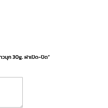
วมุก 30g. ฝาเปิด-ปิด”