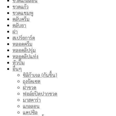
ขวดแกลลอน
ขวดแก้ว
ขวดแชมพู
ตลับครีม
ตลับยา
ฝา
สเปร์ยการ์ด
หลอดครีม
หลอดลิปจุ่ม
หลอดลิปแท่ง
หัวปั๊ม
อื่นๆ
ซิลิก้าเจล (กันชื้น)
ถุงจัดเซต
ฝาขวด
ฟอล์ยปิดปากขวด
มาสคาร่า
แกลลอน
แคปซิล