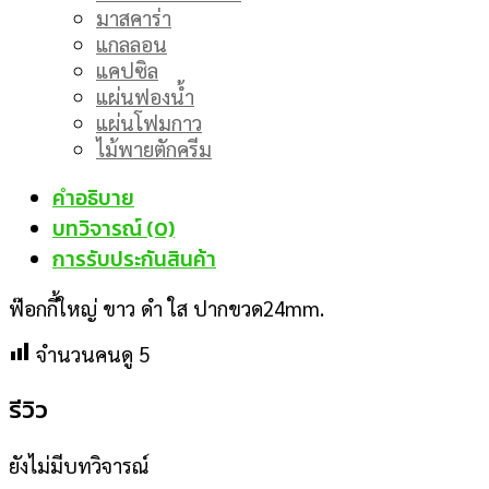
มาสคาร่า
แกลลอน
แคปซิล
แผ่นฟองน้ำ
แผ่นโฟมกาว
ไม้พายตักครีม
คำอธิบาย
บทวิจารณ์ (0)
การรับประกันสินค้า
ฟ๊อกกี้ใหญ่ ขาว ดำ ใส ปากขวด24mm.
จำนวนคนดู
5
รีวิว
ยังไม่มีบทวิจารณ์