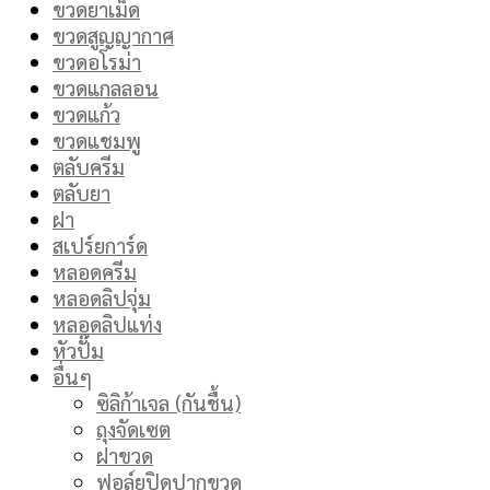
ขวดยาเม็ด
ขวดสูญญากาศ
ขวดอโรม่า
ขวดแกลลอน
ขวดแก้ว
ขวดแชมพู
ตลับครีม
ตลับยา
ฝา
สเปร์ยการ์ด
หลอดครีม
หลอดลิปจุ่ม
หลอดลิปแท่ง
หัวปั๊ม
อื่นๆ
ซิลิก้าเจล (กันชื้น)
ถุงจัดเซต
ฝาขวด
ฟอล์ยปิดปากขวด