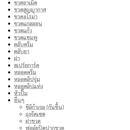
ขวดยาเม็ด
ขวดสูญญากาศ
ขวดอโรม่า
ขวดแกลลอน
ขวดแก้ว
ขวดแชมพู
ตลับครีม
ตลับยา
ฝา
สเปร์ยการ์ด
หลอดครีม
หลอดลิปจุ่ม
หลอดลิปแท่ง
หัวปั๊ม
อื่นๆ
ซิลิก้าเจล (กันชื้น)
ถุงจัดเซต
ฝาขวด
ฟอล์ยปิดปากขวด