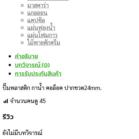
มาสคาร่า
แกลลอน
แคปซิล
แผ่นฟองน้ำ
แผ่นโฟมกาว
ไม้พายตักครีม
คำอธิบาย
บทวิจารณ์ (0)
การรับประกันสินค้า
ปั๊มพลาสติก กาน้ำ คอล็อค ปากขวด24mm.
จำนวนคนดู
45
รีวิว
ยังไม่มีบทวิจารณ์