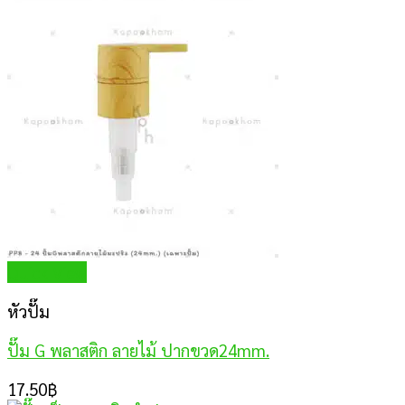
Quick View
หัวปั๊ม
ปั๊ม G พลาสติก ลายไม้ ปากขวด24mm.
17.50
฿