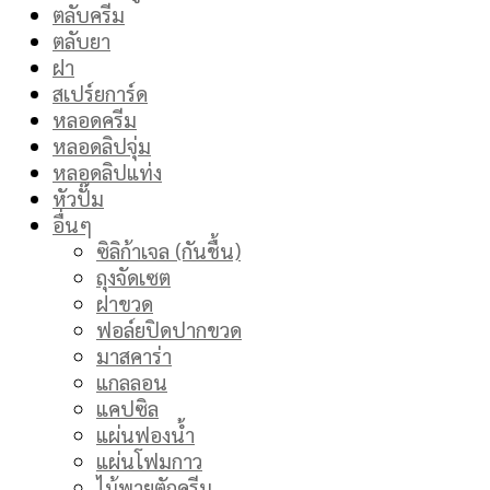
ตลับครีม
ตลับยา
ฝา
สเปร์ยการ์ด
หลอดครีม
หลอดลิปจุ่ม
หลอดลิปแท่ง
หัวปั๊ม
อื่นๆ
ซิลิก้าเจล (กันชื้น)
ถุงจัดเซต
ฝาขวด
ฟอล์ยปิดปากขวด
มาสคาร่า
แกลลอน
แคปซิล
แผ่นฟองน้ำ
แผ่นโฟมกาว
ไม้พายตักครีม