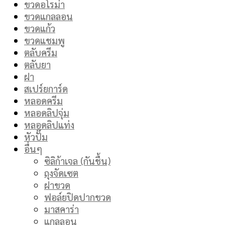
ขวดอโรม่า
ขวดแกลลอน
ขวดแก้ว
ขวดแชมพู
ตลับครีม
ตลับยา
ฝา
สเปร์ยการ์ด
หลอดครีม
หลอดลิปจุ่ม
หลอดลิปแท่ง
หัวปั๊ม
อื่นๆ
ซิลิก้าเจล (กันชื้น)
ถุงจัดเซต
ฝาขวด
ฟอล์ยปิดปากขวด
มาสคาร่า
แกลลอน