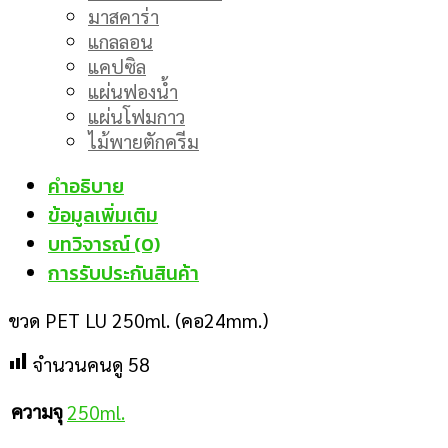
มาสคาร่า
แกลลอน
แคปซิล
แผ่นฟองน้ำ
แผ่นโฟมกาว
ไม้พายตักครีม
คำอธิบาย
ข้อมูลเพิ่มเติม
บทวิจารณ์ (0)
การรับประกันสินค้า
ขวด PET LU 250ml. (คอ24mm.)
จำนวนคนดู
58
ความจุ
250ml.