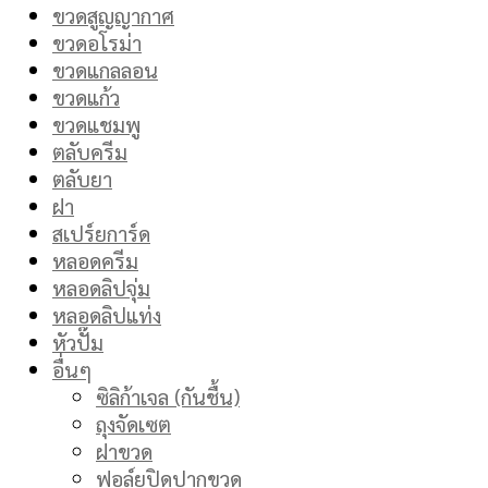
ขวดสูญญากาศ
ขวดอโรม่า
ขวดแกลลอน
ขวดแก้ว
ขวดแชมพู
ตลับครีม
ตลับยา
ฝา
สเปร์ยการ์ด
หลอดครีม
หลอดลิปจุ่ม
หลอดลิปแท่ง
หัวปั๊ม
อื่นๆ
ซิลิก้าเจล (กันชื้น)
ถุงจัดเซต
ฝาขวด
ฟอล์ยปิดปากขวด