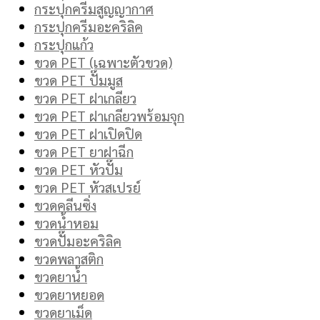
กระปุกครีมสูญญากาศ
กระปุกครีมอะคริลิค
กระปุกแก้ว
ขวด PET (เฉพาะตัวขวด)
ขวด PET ปั๊มมูส
ขวด PET ฝาเกลียว
ขวด PET ฝาเกลียวพร้อมจุก
ขวด PET ฝาเปิดปิด
ขวด PET ยาฝาฉีก
ขวด PET หัวปั๊ม
ขวด PET หัวสเปรย์
ขวดคลีนซิ่ง
ขวดน้ำหอม
ขวดปั๊มอะคริลิค
ขวดพลาสติก
ขวดยาน้ำ
ขวดยาหยอด
ขวดยาเม็ด