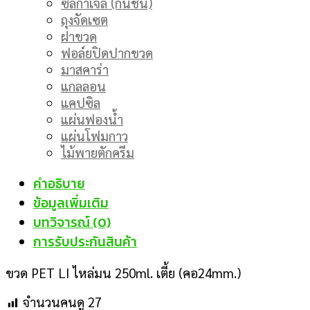
ซิลิก้าเจล (กันชื้น)
ถุงจัดเซต
ฝาขวด
ฟอล์ยปิดปากขวด
มาสคาร่า
แกลลอน
แคปซิล
แผ่นฟองน้ำ
แผ่นโฟมกาว
ไม้พายตักครีม
คำอธิบาย
ข้อมูลเพิ่มเติม
บทวิจารณ์ (0)
การรับประกันสินค้า
ขวด PET LI ไหล่มน 250ml. เตี้ย (คอ24mm.)
จำนวนคนดู
27