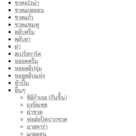
ขวดอโรม่า
ขวดแกลลอน
ขวดแก้ว
ขวดแชมพู
ตลับครีม
ตลับยา
ฝา
สเปร์ยการ์ด
หลอดครีม
หลอดลิปจุ่ม
หลอดลิปแท่ง
หัวปั๊ม
อื่นๆ
ซิลิก้าเจล (กันชื้น)
ถุงจัดเซต
ฝาขวด
ฟอล์ยปิดปากขวด
มาสคาร่า
แกลลอน