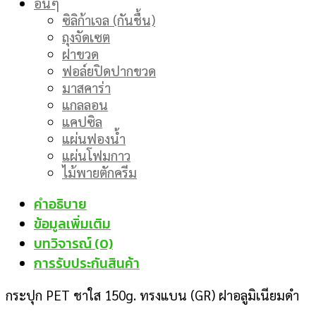
อื่นๆ
ซิลิก้าเจล (กันชื้น)
ถุงจัดเซต
ฝาขวด
ฟอล์ยปิดปากขวด
มาสคาร่า
แกลลอน
แคปซิล
แผ่นฟองน้ำ
แผ่นโฟมกาว
ไม้พายตักครีม
คำอธิบาย
ข้อมูลเพิ่มเติม
บทวิจารณ์ (0)
การรับประกันสินค้า
กระปุก PET ชาใส 150g. ทรงแบน (GR) ฝาอลูมิเนียมดำ