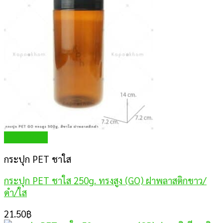
Quick View
กระปุก PET ชาใส
กระปุก PET ชาใส 250g. ทรงสูง (GO) ฝาพลาสติกขาว/
ดำ/ใส
21.50
฿