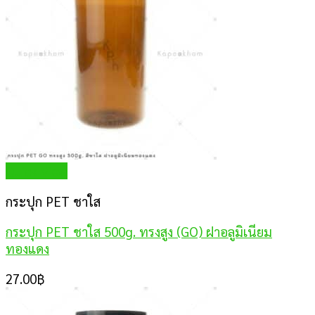
Quick View
กระปุก PET ชาใส
กระปุก PET ชาใส 500g. ทรงสูง (GO) ฝาอลูมิเนียม
ทองแดง
27.00
฿