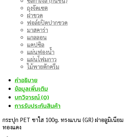
ซิลิก้าเจล (กันชื้น)
ถุงจัดเซต
ฝาขวด
ฟอล์ยปิดปากขวด
มาสคาร่า
แกลลอน
แคปซิล
แผ่นฟองน้ำ
แผ่นโฟมกาว
ไม้พายตักครีม
คำอธิบาย
ข้อมูลเพิ่มเติม
บทวิจารณ์ (0)
การรับประกันสินค้า
กระปุก PET ชาใส 100g. ทรงแบน (GR) ฝาอลูมิเนียม
ทองแดง